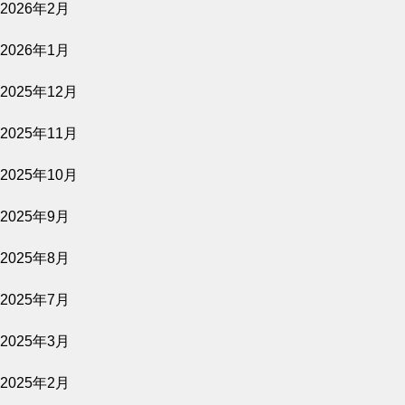
2026年2月
オリーブオイル専門店crea table主催 「オリ
ーブ夜会」
【ワークショップ】お家で楽し
2026年1月
むオリーブの育て方-岡井路子先
2025年12月
生監修 crea farmスタッフによ
るマイオリーブ鉢植え-
2025年11月
2026.06.23
2025年10月
オリーブ園から始まる朝 -オリジナルサラ
ダと窯焼きピザづくり-
OLIVE JAPAN 2026で金賞受賞
2025年9月
しました
2025年8月
2025年7月
2026.06.15
FLOS OLEI 2026 に選ばれまし
2025年3月
【10名様限定】オリーブ園で味わう朝ごはん
「Good Morning Table」
た
2025年2月