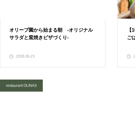
わう朝ごはん「Good Morning T
able」
オリーブ園から始まる朝 -オリジナル
【
サラダと窯焼きピザづくり-
ごは
GW営業スケジュールのお知ら
せ
2026.06.23
restaurant OLINAS
【3/7(土)開催】オリーブの記憶
を宿した器と、一期一会のター
ブルドット