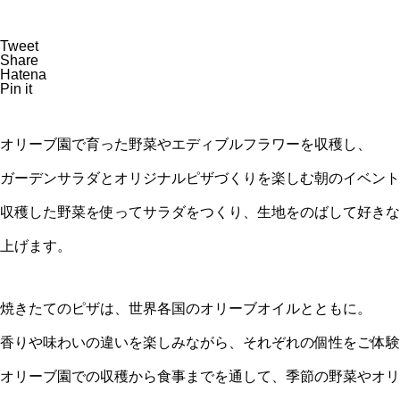
オリーブ園から始まる朝 -オリ
ジナルサラダと窯焼きピザづく
Tweet
り-
Share
Hatena
Pin it
オリーブ園で育った野菜やエディブルフラワーを収穫し、
【3/14開催】自分だけのオリー
ガーデンサラダとオリジナルピザづくりを楽しむ朝のイベント
ブ鉢植えづくりワークショップ
収穫した野菜を使ってサラダをつくり、生地をのばして好きな
上げます。
クリスマスはオリーブ園で楽し
焼きたてのピザは、世界各国のオリーブオイルとともに。
もう
香りや味わいの違いを楽しみながら、それぞれの個性をご体験
オリーブ園での収穫から食事までを通して、季節の野菜やオリ