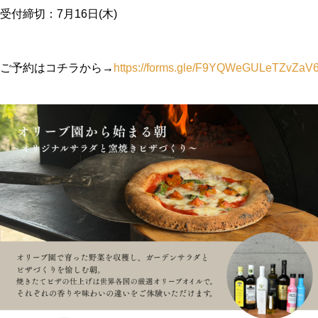
受付締切：7月16日(木)
【ワークショップ】お家で楽し
むオリーブの育て方-岡井路子先
ご予約はコチラから→
https://forms.gle/F9YQWeGULeTZvZaV
生監修 crea farmスタッフによ
るマイオリーブ鉢植え-
OLIVE JAPAN 2026で金賞受賞
しました
FLOS OLEI 2026 に選ばれまし
た