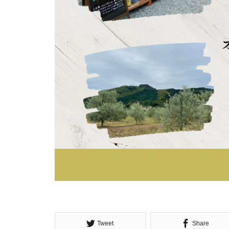
藤枝オリーブ園（crea village）
2023収穫祭を開催いたしました
crea farm から2023年オリーブ
収穫祭のお知らせ
Tweet
Share