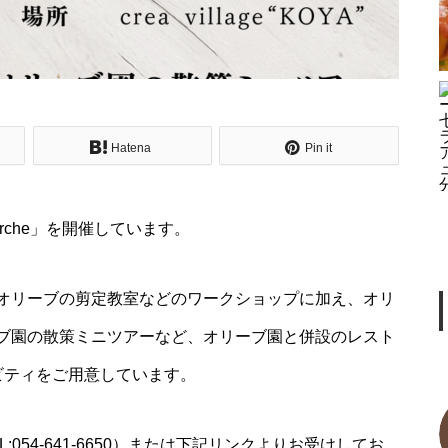
わずか数週間。白いオリーブの
花が咲き誇る、オリーブ園の小
さな旅へ。
Hatena
Pin it
【2/28開催】〜はじめてのオリ
ーブ剪定教室〜 初心者の方大歓
迎！
e marche」を開催しています。
オリーブの剪定教室などのワークショップに加え、オリ
village marche 9月ワークショッ
ブ園の散策ミニツアーなど、オリーブ園と併設のレスト
プのご案内
ビティをご用意しています。
t TEL:054-641-6650）または下記リンクよりお受けしてお