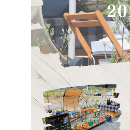
【ワークショップ】お家で楽し
むオリーブの育て方-岡井路子先
生監修 crea farmスタッフによ
るマイオリーブ鉢植え-
OLIVE JAPAN 2026で金賞受賞
しました
FLOS OLEI 2026 に選ばれまし
た