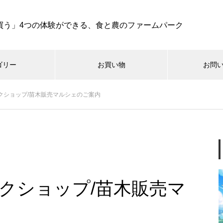
買う」4つの体験ができる、食と農のファームパーク
ゴリー
お買い物
お問
 春のワークショップ/苗木販売マルシェのご案内
RESTAURANT OLINAS
koya
oniwa
hatak
8/8(土)開催【Wine Pairing Dinn
er -オリーブ園からの招待
状-】
春のワークショップ/苗木販売マ