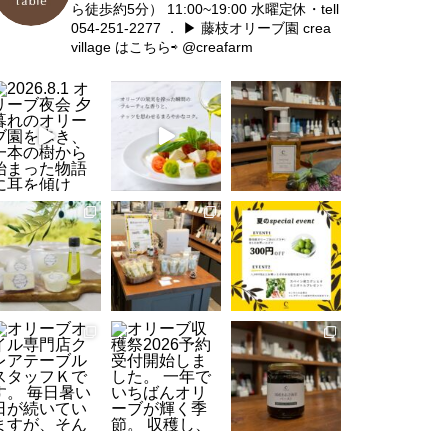
ら徒歩約5分）
11:00~19:00 水曜定休・tell
054-251-2277
．
▶︎ 藤枝オリーブ園 crea
crea village 春のワークショッ
village はこちら⇨ @creafarm
プ/苗木販売マルシェのご案内
【イベント】おうちで育てる鉢
植えオリーブ講座
【スケジュール】April 2023 cre
a village EVENT&WORKSHOP