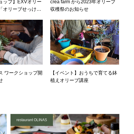
ョップ】EXVオリー
crea farm から2023年オリーブ
「オリーブせっけ
収穫祭のお知らせ
ス ワークショップ開
【イベント】おうちで育てる鉢
せ
植えオリーブ講座
restaurant OLINAS