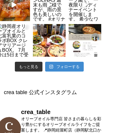
【4/4(土)開催】オリーブと季節
のリースづくり
ハーブリース ワークショップ開
催のお知らせ
もっと見る
フォローする
crea table 公式インスタグラム
village marche 8月ワークショッ
プのご案内
crea_table
オリーブオイル専門店
皆さまの暮らしを彩
り豊かにするオリーブオイルライフをご提
案します。
📍静岡紺屋町店（静岡駅北口か