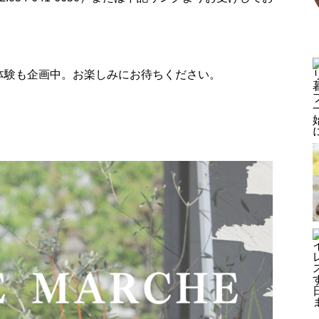
ョ
藤枝オリーブ園サウナ体験会
体験も企画中。お楽しみにお待ちください。
【イベント】おうちで育てる鉢
ッ
植えオリーブ講座＼アンコール
（再）開催／
【イベント開催レポート】初夏
のハーブでタッジーマッジーを
つくろう！