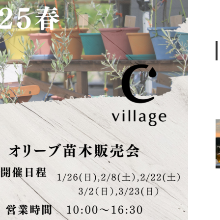
【オリーブ栽培ワークショッ
プ】スポット講座受付開始！
「お家で楽しむオリーブの育て
方」-人気ガーデンカウンセラー
岡井路子さんから学ぶオリーブ
栽培のイロハ-
【4/4(土)開催】オリーブと季節
のリースづくり
2025ニューヨークインターナシ
ョナルオリーブオイルコンペテ
ィションで金賞を受賞しまし
た！