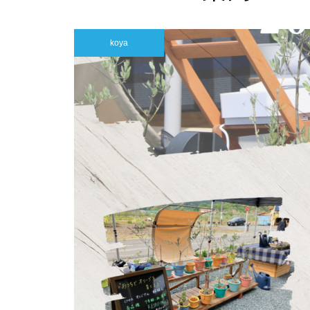
わう朝ごはん「Good Morning 
able」
koya
GW営業スケジュールのお知ら
せ
【3/7(土)開催】オリーブの記憶
を宿した器と、一期一会のター
ブルドット