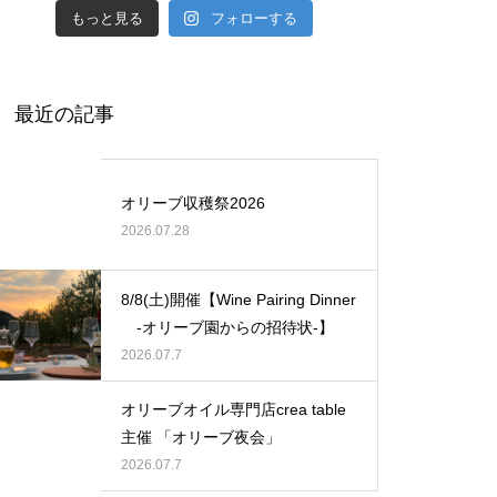
もっと見る
フォローする
2023 village club プレミアム講
座 「オリーブ栽培のイロハ」〜
最近の記事
おうちで楽しむオリーブの育て
方〜全5回プレミアムコースの
ご案内
オリーブ収穫祭2026
2026.07.28
2025年オリーブ収穫祭 開催決
定！
8/8(土)開催【Wine Pairing Dinner
-オリーブ園からの招待状-】
2026.07.7
【お知らせ】2024ニューヨーク
オリーブオイル専門店crea table
インターナショナルオリーブオ
主催 「オリーブ夜会」
イルコンペティションで金賞を
2026.07.7
受賞しました！