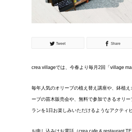
オリーブ園から始まる朝 -オリ
ジナルサラダと窯焼きピザづく
り-
Tweet
Share
【3/14開催】自分だけのオリー
ブ鉢植えづくりワークショップ
crea villageでは、今春より毎月2回「villag
毎年人気のオリーブの植え替え講座や、鉢植え
クリスマスはオリーブ園で楽し
ーブの苗木販売会や、無料で参加できるオリー
もう
ランを1日お楽しみいただけるようなアクティ
お申し込みはお電話（crea cafe & restauran