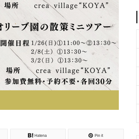
日本平オリーブ園2023収穫祭を
開催いたしました
【イベント】花期のオリーブ畑
を楽しもう！
Hatena
Pin it