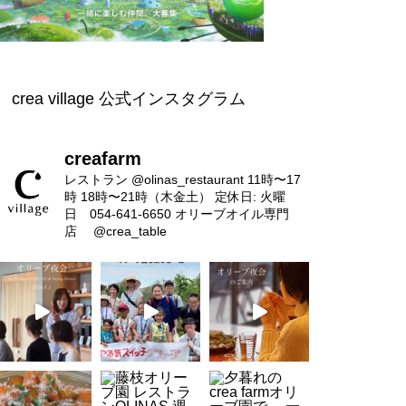
ースのご予約について
crea village 公式インスタグラム
【4/18(土)開催】命に敬意を払
い、自然と共存する「ジビエと
creafarm
オリーブオイル」
レストラン
@olinas_restaurant
11時〜17
時 18時〜21時（木金土）
定休日: 火曜
日 054-641-6650
オリーブオイル専門
店
@crea_table
営業時間変更のお知らせ