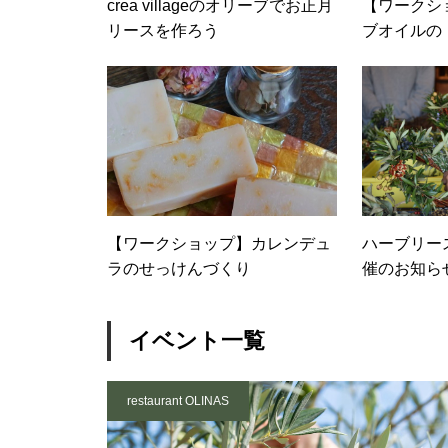
crea villageのオリーブでお正月
【ワークシ
リースを作ろう
ブオイルの
ん」づくり
【ワークショップ】カレンデュ
ハーブリー
ラのせっけんづくり
催のお知ら
イベント一覧
restaurant OLINAS