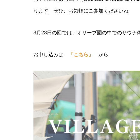
ります。ぜひ、お気軽にご参加くださいね。
village marche 4月のワークシ
ップのご案内
3月23日の回では、オリーブ園の中でのサウナ
お申し込みは
「こちら」
から
village marche 9月ワークショ
プのご案内
crea farm から2023年オリーブ
収穫祭のお知らせ