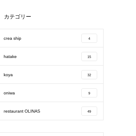
カテゴリー
2023静岡産オリーブの収穫スタ
ート！
crea ship
4
hatake
15
【イベント開催レポート】villag
koya
32
e マルシェ
oniwa
9
restaurant OLINAS
49