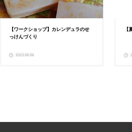
わう朝ごはん「Good Morning T
able」
【ワークショップ】カレンデュラのせ
【
っけんづくり
GW営業スケジュールのお知ら
せ
2023.08.09
【3/7(土)開催】オリーブの記憶
を宿した器と、一期一会のター
ブルドット