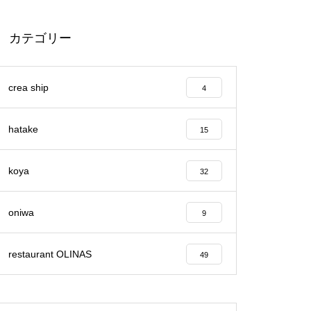
カテゴリー
2023静岡産オリーブの収穫スタ
ート！
crea ship
4
hatake
15
【イベント開催レポート】villag
koya
32
e マルシェ
oniwa
9
restaurant OLINAS
49