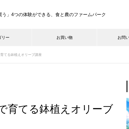
買う」4つの体験ができる、食と農のファームパーク
ゴリー
お買い物
お問
で育てる鉢植えオリーブ講座
RESTAURANT OLINAS
koya
oniwa
hatak
8/8(土)開催【Wine Pairing Dinn
er -オリーブ園からの招待
状-】
で育てる鉢植えオリーブ