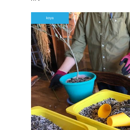
わう朝ごはん「Good Morning 
able」
koya
GW営業スケジュールのお知ら
せ
【3/7(土)開催】オリーブの記憶
を宿した器と、一期一会のター
ブルドット