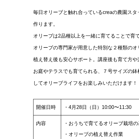
毎日オリーブと触れ合っているcreaの農園ス
village marche 4月のワークシ
ップのご案内
作ります。
オリーブは2品種以上を一緒に育てることで育
オリーブの専門家が用意した特別な２種類のオ
植え替え後も安心サポート。講座後も育て方や
village marche 9月ワークショ
プのご案内
お庭やテラスでも育てられる、７号サイズの鉢
してオリーブライフをお楽しみいただけます！
開催日時
・4月28日（日）10:00〜11:30
crea farm から2023年オリーブ
収穫祭のお知らせ
内容
・おうちで育てるオリーブ栽培の
・オリーブの植え替え作業