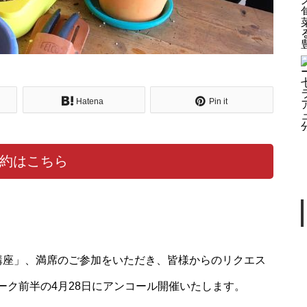
わずか数週間。白いオリーブの
花が咲き誇る、オリーブ園の小
さな旅へ。
Hatena
Pin it
【2/28開催】〜はじめてのオリ
ーブ剪定教室〜 初心者の方大歓
迎！
約はこちら
village marche 9月ワークショッ
プのご案内
講座」、満席のご参加をいただき、皆様からのリクエス
ーク前半の4月28日にアンコール開催いたします。