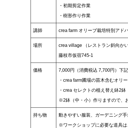
・初期剪定作業
【ワークショップ】お家で楽し
・樹形作り作業
むオリーブの育て方-岡井路子先
生監修 crea farmスタッフによ
講師
crea farm オリーブ栽培特別ア
るマイオリーブ鉢植え-
場所
crea village （レストラン斜向か
藤枝市仮宿745-1
OLIVE JAPAN 2026で金賞受賞
価格
7,000円（消費税込 7,700円）
しました
・crea farm圃場の苗木含むオリ
・crea セレクトの植え替え鉢
※2鉢（中・小）作りますので、
FLOS OLEI 2026 に選ばれまし
持ち物
動きやすい服装、ガーデニング手
た
※ワークショップに必要な道具は