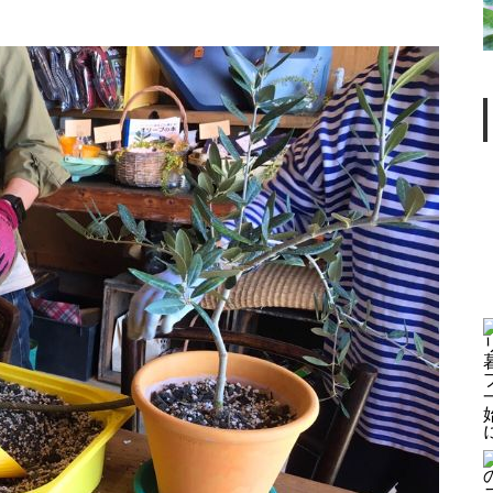
T
臨時休業のお知らせ
春の訪れを感じる新ランチメニ
ューが始まりました
季節限定ランチメニューのご案
内