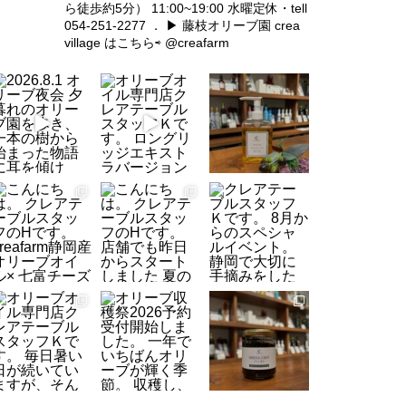
ら徒歩約5分）
11:00~19:00 水曜定休・tell
054-251-2277
．
▶︎ 藤枝オリーブ園 crea
crea village 春のワークショッ
village はこちら⇨ @creafarm
プ/苗木販売マルシェのご案内
【イベント】おうちで育てる鉢
植えオリーブ講座
【スケジュール】April 2023 cre
a village EVENT&WORKSHOP