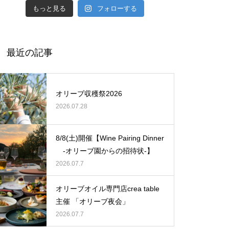
もっと見る
フォローする
2023 village club プレミアム講
座 「オリーブ栽培のイロハ」〜
最近の記事
おうちで楽しむオリーブの育て
方〜全5回プレミアムコースの
ご案内
オリーブ収穫祭2026
2026.07.28
2025年オリーブ収穫祭 開催決
定！
8/8(土)開催【Wine Pairing Dinner
-オリーブ園からの招待状-】
2026.07.7
【お知らせ】2024ニューヨーク
オリーブオイル専門店crea table
インターナショナルオリーブオ
主催 「オリーブ夜会」
イルコンペティションで金賞を
2026.07.7
受賞しました！