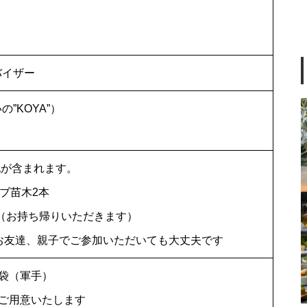
【オリーブ栽培ワークショッ
プ】スポット講座受付開始！
「お家で楽しむオリーブの育て
ドバイザー
方」-人気ガーデンカウンセラー
いの”KOYA”）
岡井路子さんから学ぶオリーブ
栽培のイロハ-
【4/4(土)開催】オリーブと季節
下記が含まれます。
のリースづくり
ーブ苗木2本
2鉢（お持ち帰りいただきます）
お友達、親子でご参加いただいても大丈夫です
2025ニューヨークインターナシ
ョナルオリーブオイルコンペテ
袋（軍手）
ィションで金賞を受賞しまし
ご用意いたします
た！