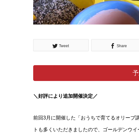
オリーブ園から始まる朝 -オリ
ジナルサラダと窯焼きピザづく
り-
Tweet
Share
【3/14開催】自分だけのオリー
ブ鉢植えづくりワークショップ
予
＼好評により追加開催決定／
クリスマスはオリーブ園で楽し
もう
前回3月に開催した「おうちで育てるオリーブ
トも多くいただきましたので、ゴールデンウイ