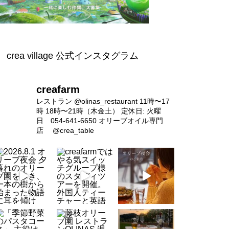
ースのご予約について
crea village 公式インスタグラム
【4/18(土)開催】命に敬意を払
い、自然と共存する「ジビエと
creafarm
オリーブオイル」
レストラン
@olinas_restaurant
11時〜17
時 18時〜21時（木金土）
定休日: 火曜
日 054-641-6650
オリーブオイル専門
店
@crea_table
営業時間変更のお知らせ