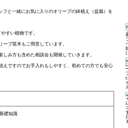
タッフと一緒にお気に入りのオリーブの鉢植え（盆栽）を
ョ
藤枝オリーブ園サウナ体験会
てやすい植物です。
リーブ苗木もご用意しています。
【イベント】おうちで育てる鉢
楽しみ方も含めた相談会も開催していきます。
ッ
植えオリーブ講座＼アンコール
植えですのでお手入れもしやすく、初めての方でも安心
（再）開催／
【イベント開催レポート】初夏
のハーブでタッジーマッジーを
つくろう！
基礎知識