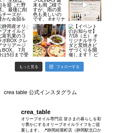
【4/4(土)開催】オリーブと季節
のリースづくり
ハーブリース ワークショップ開
催のお知らせ
もっと見る
フォローする
crea table 公式インスタグラム
village marche 8月ワークショッ
プのご案内
crea_table
オリーブオイル専門店
皆さまの暮らしを彩
り豊かにするオリーブオイルライフをご提
案します。
📍静岡紺屋町店（静岡駅北口か