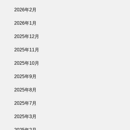
2026.07.07
2026年2月
オリーブオイル
専門店crea tab
2026年1月
le主催 「オリ
ーブ夜会」
2025年12月
2025年11月
2026.06.23
2025年10月
オリーブ園から
始まる朝 -オ
2025年9月
リジナルサラダ
と窯焼きピザづ
2025年8月
くり-
2025年7月
2026.06.15
2025年3月
【10名様限
定】オリーブ園
2025年2月