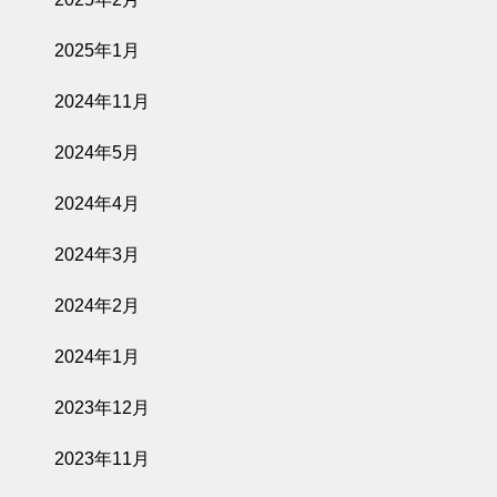
で味わう朝ごは
ん「Good Mor
2025年1月
ning Table」
2024年11月
2026.06.12
2024年5月
OLIVE JAPAN
2026で金賞受
2024年4月
賞しました
2024年3月
2024年2月
2026.06.02
2024年1月
臨時休業のお知
らせ
2023年12月
2023年11月